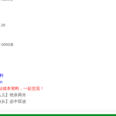
.28
0000准
资料
m
站或本资料，一起交流！
头儿】绝杀两肖
侍从】必中双波