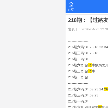
首页
218期：【过路
发表于：2026-04-23 22:36
-----------------
216期六码:31.25.18.23.34
216期三码:
31.25.18
216期一码:31
216期六肖:鼠
马
牛猴鸡龙开
216期三肖:鼠
马
牛
216期一肖:鼠
-----------------
217期六码:34.09.23.24.
26
217期三码:
34.09.23
217期一码:34
217期六肖:鸡狗猴羊
蛇
鼠开