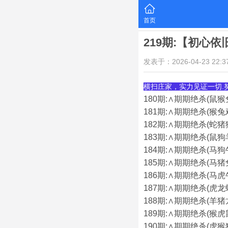
首页
219期:【初心
发表于：2026-04-23 22:37
横扫庄家，实力见证一切.
180期:∧期期绝杀(
鼠猴
181期:∧期期绝杀(
猴兔
182期:∧期期绝杀(
蛇猪
183期:∧期期绝杀(
鼠狗
184期:∧期期绝杀(
马狗
185期:∧期期绝杀(
马猪
186期:∧期期绝杀(
马虎
187期:∧期期绝杀(
虎龙
188期:∧期期绝杀(
羊猪
189期:∧期期绝杀(
猴虎
190期:∧期期绝杀(
虎猴