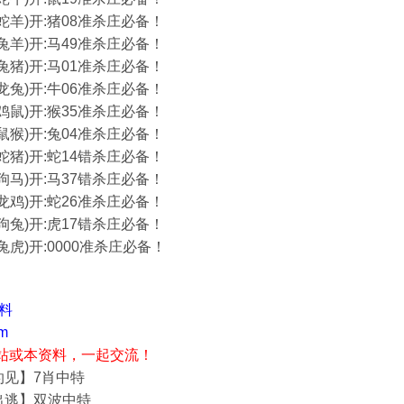
蛇羊
)开:猪08准杀庄必备！
兔羊
)开:马49准杀庄必备！
兔猪
)开:马01准杀庄必备！
龙兔
)开:牛06准杀庄必备！
鸡鼠
)开:猴35准杀庄必备！
鼠猴
)开:兔04准杀庄必备！
蛇猪
)开:蛇14错杀庄必备！
狗马
)开:马37错杀庄必备！
龙鸡
)开:蛇26准杀庄必备！
狗兔
)开:虎17错杀庄必备！
兔虎
)开:0000准杀庄必备！
资料
m
站或本资料，一起交流！
灼见】7肖中特
出逃】双波中特