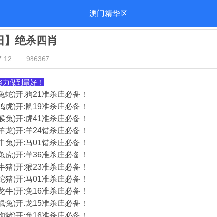
澳门精华区
依旧】绝杀四肖
:12
986367
努力做到最好！
兔蛇
)开:狗21准杀庄必备！
鸡虎
)开:鼠19准杀庄必备！
猴兔
)开:虎41准杀庄必备！
羊龙
)开:羊24错杀庄必备！
牛兔
)开:马01错杀庄必备！
兔虎
)开:羊36准杀庄必备！
牛猪
)开:猴23准杀庄必备！
蛇猪
)开:马01准杀庄必备！
龙牛
)开:兔16准杀庄必备！
鼠兔
)开:龙15准杀庄必备！
狗猪
)开:兔16准杀庄必备！