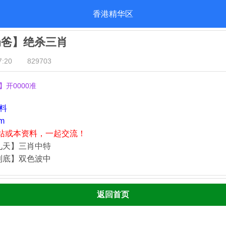
香港精华区
奶爸】绝杀三肖
:20
829703
】开0000准
资料
m
站或本资料，一起交流！
九天】三肖中特
到底】双色波中
返回首页