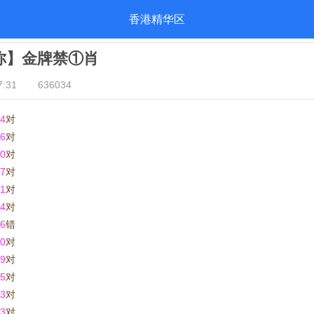
香港精华区
的你】金牌禁①肖
:31
636034
4
对
6
对
0
对
7
对
1
对
4
对
6
错
0
对
9
对
5
对
3
对
3
对