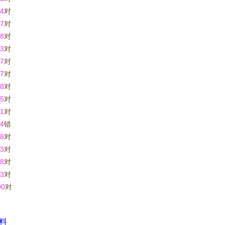
4
对
7
对
8
对
3
对
7
对
7
对
8
对
5
对
1
对
4
错
8
对
3
对
8
对
3
对
00
对
资料