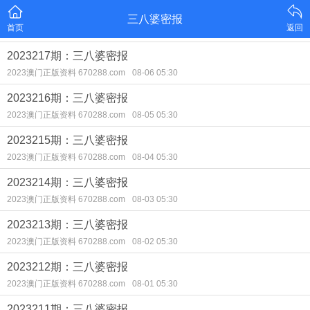
三八婆密报
首页
返回
2023217期：三八婆密报
2023澳门正版资料 670288.com
08-06 05:30
2023216期：三八婆密报
2023澳门正版资料 670288.com
08-05 05:30
2023215期：三八婆密报
2023澳门正版资料 670288.com
08-04 05:30
2023214期：三八婆密报
2023澳门正版资料 670288.com
08-03 05:30
2023213期：三八婆密报
2023澳门正版资料 670288.com
08-02 05:30
2023212期：三八婆密报
2023澳门正版资料 670288.com
08-01 05:30
2023211期：三八婆密报