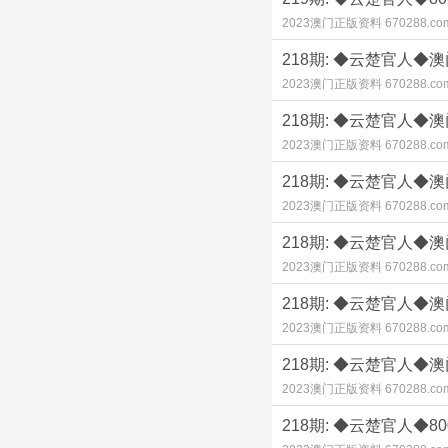
2023澳门正版资料 670288.co
218期: ◆云楚官人◆
2023澳门正版资料 670288.co
218期: ◆云楚官人◆
2023澳门正版资料 670288.co
218期: ◆云楚官人◆
2023澳门正版资料 670288.co
218期: ◆云楚官人◆
2023澳门正版资料 670288.co
218期: ◆云楚官人◆
2023澳门正版资料 670288.co
218期: ◆云楚官人◆
2023澳门正版资料 670288.co
218期: ◆云楚官人◆