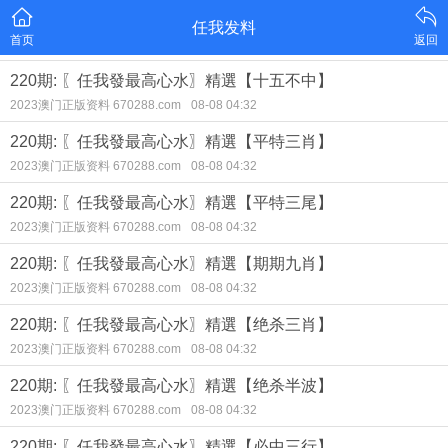
任我发料
首页
返回
220期: 〖任我發最高心水〗精選【十五不中】
2023澳门正版资料 670288.com
08-08 04:32
220期: 〖任我發最高心水〗精選【平特三肖】
2023澳门正版资料 670288.com
08-08 04:32
220期: 〖任我發最高心水〗精選【平特三尾】
2023澳门正版资料 670288.com
08-08 04:32
220期: 〖任我發最高心水〗精選【期期九肖】
2023澳门正版资料 670288.com
08-08 04:32
220期: 〖任我發最高心水〗精選【绝杀三肖】
2023澳门正版资料 670288.com
08-08 04:32
220期: 〖任我發最高心水〗精選【绝杀半波】
2023澳门正版资料 670288.com
08-08 04:32
220期: 〖任我發最高心水〗精選【必中三行】