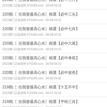
2023澳门正版资料 670288.com
08-08 04:32
220期: 〖任我發最高心水〗精選【必中三头】
2023澳门正版资料 670288.com
08-08 04:32
220期: 〖任我發最高心水〗精選【必中七肖】
2023澳门正版资料 670288.com
08-08 04:32
220期: 〖任我發最高心水〗精選【必中六尾】
2023澳门正版资料 670288.com
08-08 04:32
220期: 〖任我發最高心水〗精選【必中单双】
2023澳门正版资料 670288.com
08-08 04:32
220期: 〖任我發最高心水〗精選【必中波色】
2023澳门正版资料 670288.com
08-08 04:32
219期: 〖任我發最高心水〗精選【十五不中】
2023澳门正版资料 670288.com
08-07 04:32
219期: 〖任我發最高心水〗精選【平特三肖】