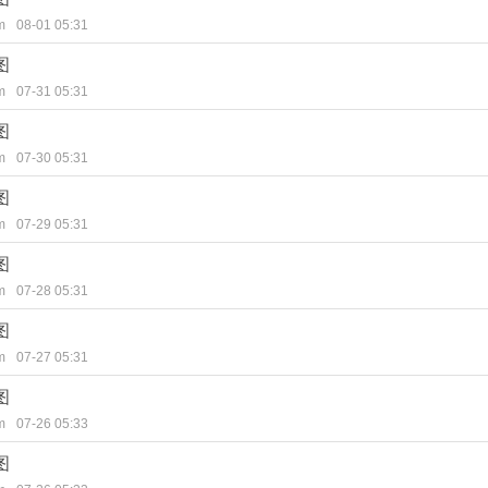
m
08-01 05:31
图
m
07-31 05:31
图
m
07-30 05:31
图
m
07-29 05:31
图
m
07-28 05:31
图
m
07-27 05:31
图
m
07-26 05:33
图