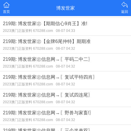
博发世家
首页
返回
219期: 博发世家㊣【期期信心9肖王】准!
2023澳门正版资料 670288.com
08-07 04:33
219期: 博发世家㊣【金牌6尾仲特】期期准
2023澳门正版资料 670288.com
08-07 04:32
219期: 博发世家㊣信息网→〖平码二中二〗
2023澳门正版资料 670288.com
08-07 04:32
219期: 博发世家㊣信息网→〖复试平特四肖〗
2023澳门正版资料 670288.com
08-07 04:32
219期: 博发世家㊣信息网→〖复试四连尾〗
2023澳门正版资料 670288.com
08-07 04:32
219期: 博发世家㊣信息网→〖野兽与家畜!〗
2023澳门正版资料 670288.com
08-07 04:32
219期: 博发世家㊣信息网→〖三个半单双〗