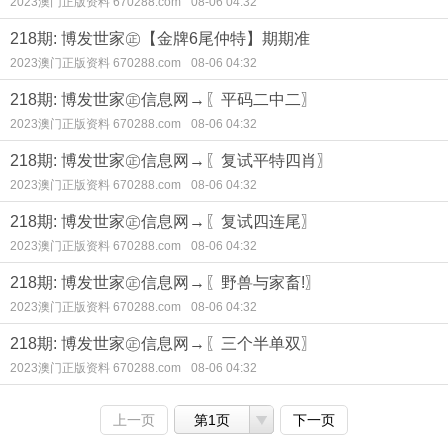
2023澳门正版资料 670288.com
08-06 04:32
218期: 博发世家㊣【金牌6尾仲特】期期准
2023澳门正版资料 670288.com
08-06 04:32
218期: 博发世家㊣信息网→〖平码二中二〗
2023澳门正版资料 670288.com
08-06 04:32
218期: 博发世家㊣信息网→〖复试平特四肖〗
2023澳门正版资料 670288.com
08-06 04:32
218期: 博发世家㊣信息网→〖复试四连尾〗
2023澳门正版资料 670288.com
08-06 04:32
218期: 博发世家㊣信息网→〖野兽与家畜!〗
2023澳门正版资料 670288.com
08-06 04:32
218期: 博发世家㊣信息网→〖三个半单双〗
2023澳门正版资料 670288.com
08-06 04:32
上一页
第1页
下一页