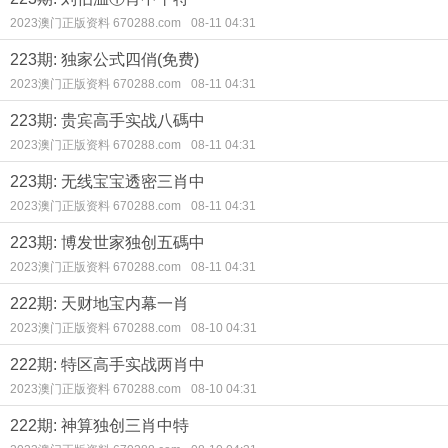
2023澳门正版资料 670288.com
08-11 04:31
223期: 独家公式四俏(免费)
2023澳门正版资料 670288.com
08-11 04:31
223期: 贵宾高手实战八碼中
2023澳门正版资料 670288.com
08-11 04:31
223期: 无线宝宝透密三肖中
2023澳门正版资料 670288.com
08-11 04:31
223期: 博发世家独创五碼中
2023澳门正版资料 670288.com
08-11 04:31
222期: 天财地宝内幕一肖
2023澳门正版资料 670288.com
08-10 04:31
222期: 特区高手实战两肖中
2023澳门正版资料 670288.com
08-10 04:31
222期: 神算独创三肖中特