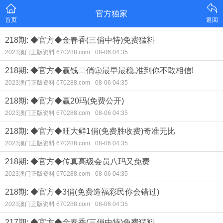
官方独家
首页
返回
218期: ◆官方◆金春香(三俏中特)免费猛料
2023澳门正版资料 670288.com
08-06 04:35
218期: ◆官方◆赢钱二俏㊣最早最稳,准到你不敢相信!
2023澳门正版资料 670288.com
08-06 04:35
218期: ◆官方◆赢20玛(免费公开)
2023澳门正版资料 670288.com
08-06 04:35
218期: ◆官方◆旺大鲜1俏(免费胜收费)奇准无比
2023澳门正版资料 670288.com
08-06 04:35
218期: ◆官方◆传真高级会员八玛又免费
2023澳门正版资料 670288.com
08-06 04:35
218期: ◆官方◆3俏(免费造福彩民你会错过)
2023澳门正版资料 670288.com
08-06 04:35
217期: ◆官方◆金春香(三俏中特)免费猛料