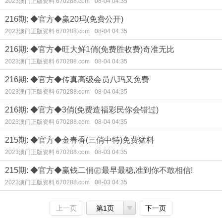
2023澳门正版资料 670288.com
08-04 04:35
216期: ◆官方◆赢20玛(免费公开)
2023澳门正版资料 670288.com
08-04 04:35
216期: ◆官方◆旺大鲜1俏(免费胜收费)奇准无比
2023澳门正版资料 670288.com
08-04 04:35
216期: ◆官方◆传真高级会员八玛又免费
2023澳门正版资料 670288.com
08-04 04:35
216期: ◆官方◆3俏(免费造福彩民你会错过)
2023澳门正版资料 670288.com
08-04 04:35
215期: ◆官方◆金春香(三俏中特)免费猛料
2023澳门正版资料 670288.com
08-03 04:35
215期: ◆官方◆赢钱二俏㊣最早最稳,准到你不敢相信!
2023澳门正版资料 670288.com
08-03 04:35
上一页
第1页
下一页