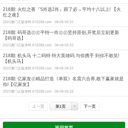
218期: 火红之夜『5肖选2肖』跟了必→平均十八以上! 【火
红之夜】
2023澳门正版资料 670288.com
08-06 04:33
218期: 码哥选㊣㊣平特一肖㊣㊣坚持原创,开奖后立刻更新
【码哥选】
2023澳门正版资料 670288.com
08-06 04:33
218期: 机头马 十二码特 特大英雄码 与你携手 到你不敢笑!
【机头马】
2023澳门正版资料 670288.com
08-06 04:33
218期: 亿家发㊣精品打造《单双》名震六合界,敢下赢家就是
你!【亿家发】
2023澳门正版资料 670288.com
08-06 04:33
上一页
第1页
下一页
返回首页