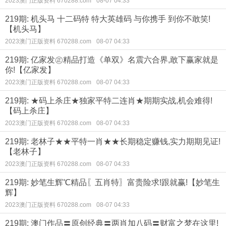
2023澳门正版资料 670288.com
08-07 04:33
219期: 机头马 十二码特 特大英雄码 与你携手 到你不敢笑!
【机头马】
2023澳门正版资料 670288.com
08-07 04:33
219期: 亿家发㊣精品打造《单双》名震六合界,敢下赢家就是
你!【亿家发】
2023澳门正版资料 670288.com
08-07 04:33
219期: ★码上杀庄★独家平特二连肖★期期实战,机会难得!
【码上杀庄】
2023澳门正版资料 670288.com
08-07 04:33
219期: 老林子★★平特一肖★★长期稳定赚钱,实力期期见证!
【老林子】
2023澳门正版资料 670288.com
08-07 04:33
219期: 妙笔生辉℃精品〖五肖特〗富贵险求!跟就赢!【妙笔生
辉】
2023澳门正版资料 670288.com
08-07 04:33
219期: 澳门作品〓原创经典〓两肖加八码〓财富之梦在这里!