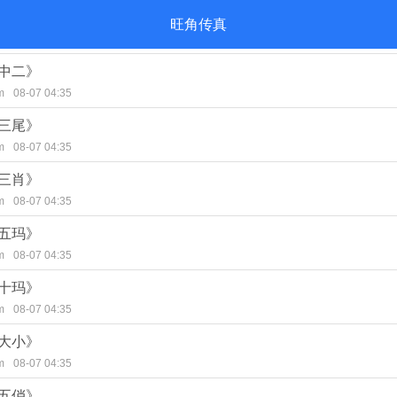
旺角传真
二中二》
m
08-07 04:35
特三尾》
m
08-07 04:35
特三肖》
m
08-07 04:35
仲五玛》
m
08-07 04:35
牌十玛》
m
08-07 04:35
测大小》
m
08-07 04:35
牌五俏》