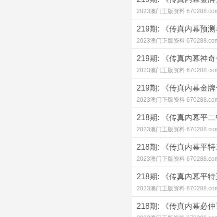
2023澳门正版资料 670288.co
219期: 《传真内幕预
2023澳门正版资料 670288.co
219期: 《传真内幕神
2023澳门正版资料 670288.co
219期: 《传真内幕金
2023澳门正版资料 670288.co
218期: 《传真内幕平
2023澳门正版资料 670288.co
218期: 《传真内幕平
2023澳门正版资料 670288.co
218期: 《传真内幕平
2023澳门正版资料 670288.co
218期: 《传真内幕必