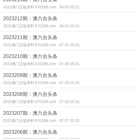
2023澳门正版资料 670288.com
08-02 05:31
2023212期：澳六合头条
2023澳门正版资料 670288.com
08-01 05:31
2023211期：澳六合头条
2023澳门正版资料 670288.com
07-31 05:31
2023210期：澳六合头条
2023澳门正版资料 670288.com
07-30 05:31
2023209期：澳六合头条
2023澳门正版资料 670288.com
07-29 05:31
2023208期：澳六合头条
2023澳门正版资料 670288.com
07-28 05:31
2023207期：澳六合头条
2023澳门正版资料 670288.com
07-27 05:31
2023206期：澳六合头条