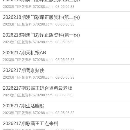
2023澳门正版资料 670288.com
08-06 05:33
2026218期澳门彩库正版资料(第二份)
2023澳门正版资料 670288.com
08-06 05:33
2026218期澳门彩库正版资料(第一份)
2023澳门正版资料 670288.com
08-06 05:33
2026217期天机报AB
2023澳门正版资料 670288.com
08-05 05:33
2026217期葡京赌侠
2023澳门正版资料 670288.com
08-05 05:33
2026217期彩霸王综合资料最老版
2023澳门正版资料 670288.com
08-05 05:33
2026217期生活幽默
2023澳门正版资料 670288.com
08-05 05:33
2026217期彩霸王五点来料