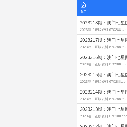
首页
2023218期：澳门七星
2023澳门正版资料 670288.co
2023217期：澳门七星
2023澳门正版资料 670288.co
2023216期：澳门七星
2023澳门正版资料 670288.co
2023215期：澳门七星
2023澳门正版资料 670288.co
2023214期：澳门七星
2023澳门正版资料 670288.co
2023213期：澳门七星
2023澳门正版资料 670288.co
2023212期：澳门七星