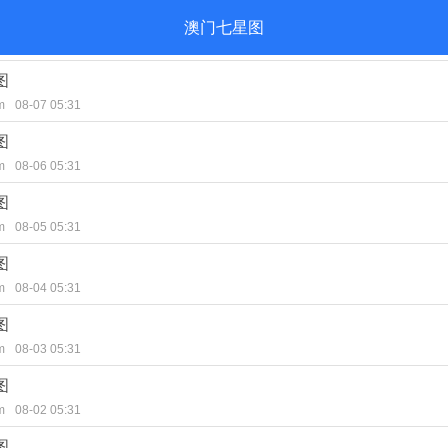
澳门七星图
图
m
08-07 05:31
图
m
08-06 05:31
图
m
08-05 05:31
图
m
08-04 05:31
图
m
08-03 05:31
图
m
08-02 05:31
图