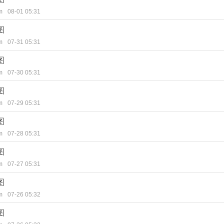
m
08-01 05:31
图
m
07-31 05:31
图
m
07-30 05:31
图
m
07-29 05:31
图
m
07-28 05:31
图
m
07-27 05:31
图
m
07-26 05:32
图