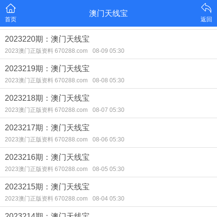
澳门天线宝
首页
返回
2023220期：澳门天线宝
2023澳门正版资料 670288.com
08-09 05:30
2023219期：澳门天线宝
2023澳门正版资料 670288.com
08-08 05:30
2023218期：澳门天线宝
2023澳门正版资料 670288.com
08-07 05:30
2023217期：澳门天线宝
2023澳门正版资料 670288.com
08-06 05:30
2023216期：澳门天线宝
2023澳门正版资料 670288.com
08-05 05:30
2023215期：澳门天线宝
2023澳门正版资料 670288.com
08-04 05:30
2023214期：澳门天线宝