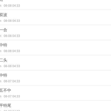
m
08-08 04:33
中双波
m
08-08 04:33
杀一合
m
08-08 04:33
尾中特
m
08-08 04:33
准二头
m
08-08 04:33
肖中特
m
08-07 04:33
特五不中
m
08-07 04:33
创平特尾