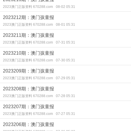
2023澳门正版资料 670288.com
08-02 05:31
2023212期：澳门孩童报
2023澳门正版资料 670288.com
08-01 05:31
2023211期：澳门孩童报
2023澳门正版资料 670288.com
07-31 05:31
2023210期：澳门孩童报
2023澳门正版资料 670288.com
07-30 05:31
2023209期：澳门孩童报
2023澳门正版资料 670288.com
07-29 05:31
2023208期：澳门孩童报
2023澳门正版资料 670288.com
07-28 05:31
2023207期：澳门孩童报
2023澳门正版资料 670288.com
07-27 05:31
2023206期：澳门孩童报