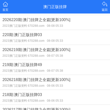
澳门正版挂牌
首页
返回
2026220期:澳门挂牌之全篇[更新100%]
2023澳门正版资料 670288.com
08-08 05:33
220期:澳门正版挂牌03
2023澳门正版资料 670288.com
08-08 05:33
2026219期:澳门挂牌之全篇[更新100%]
2023澳门正版资料 670288.com
08-07 05:38
219期:澳门正版挂牌49
2023澳门正版资料 670288.com
08-07 05:38
2026218期:澳门挂牌之全篇[更新100%]
2023澳门正版资料 670288.com
08-06 05:33
218期:澳门正版挂牌03
2023澳门正版资料 670288.com
08-06 05:33
2026217期:澳门挂牌之全篇[更新100%]