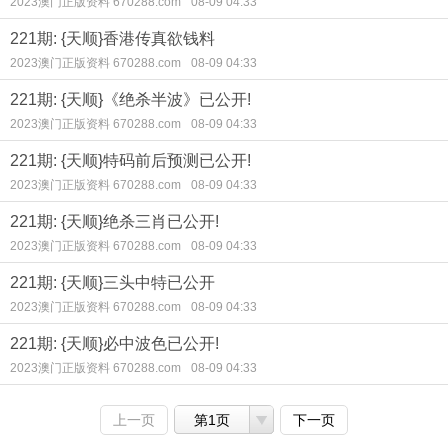
2023澳门正版资料 670288.com
08-09 04:33
221期: {天顺}香港传真欲钱料
2023澳门正版资料 670288.com
08-09 04:33
221期: {天顺}《绝杀半波》已公开!
2023澳门正版资料 670288.com
08-09 04:33
221期: {天顺}特码前后预测已公开!
2023澳门正版资料 670288.com
08-09 04:33
221期: {天顺}绝杀三肖已公开!
2023澳门正版资料 670288.com
08-09 04:33
221期: {天顺}三头中特已公开
2023澳门正版资料 670288.com
08-09 04:33
221期: {天顺}必中波色已公开!
2023澳门正版资料 670288.com
08-09 04:33
上一页
第1页
下一页