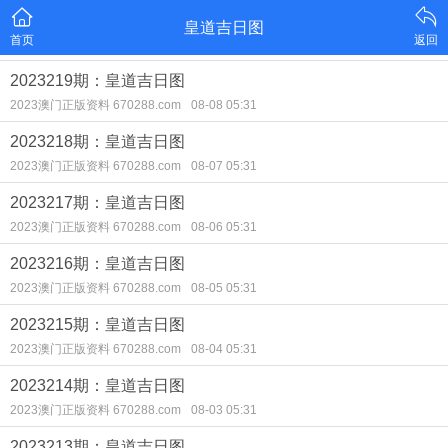
皇道吉日图
首页
返回
2023219期：皇道吉日图
2023澳门正版资料 670288.com
08-08 05:31
2023218期：皇道吉日图
2023澳门正版资料 670288.com
08-07 05:31
2023217期：皇道吉日图
2023澳门正版资料 670288.com
08-06 05:31
2023216期：皇道吉日图
2023澳门正版资料 670288.com
08-05 05:31
2023215期：皇道吉日图
2023澳门正版资料 670288.com
08-04 05:31
2023214期：皇道吉日图
2023澳门正版资料 670288.com
08-03 05:31
2023213期：皇道吉日图