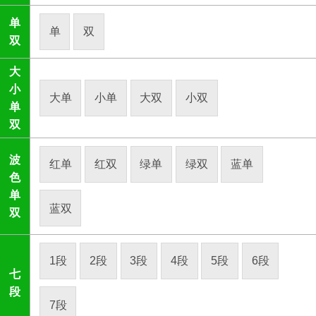
单
单
双
双
大
小
大单
小单
大双
小双
单
双
波
红单
红双
绿单
绿双
蓝单
色
单
蓝双
双
1段
2段
3段
4段
5段
6段
七
段
7段